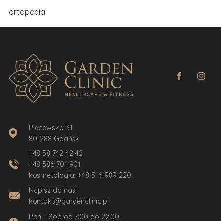
ortopedia
Piecewska 31
80-288 Gdańsk
+48 58 742 42 42
+48 586 701 901
kosmetologia:
+48 516 989 220
Napisz do nas:
kontakt@gardenclinic.pl
Pon - Sob od 7:00 do 22:00