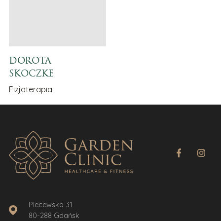
DOROTA
SKOCZKE
Fizjoterapia
Piecewska 31
80-288 Gdańsk