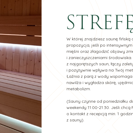
STREF
W której znajdziesz saunę fińską 
propozycja, jeśli po intensywnym
mięśni oraz złagodzić objawy z
i zanieczyszczeniami środowiska.
z najgorętszych saun, łączy zale
i pozytywnie wpływa na Twój me
Łaźnia z parą z wody wspomaga
nawilża i wygładza skórę, ujędrni
metabolizm.
(Sauny czynne od poniedziałku do
weekendy 11:00-21:30. Jeśli chcą
o kontakt z recepcją min. 1 god
z sauny).