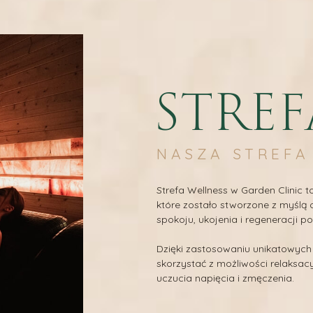
IQ
ekwencja mikroigłowa VIVACE
tory tkankowe
lagen
ż permanentny
STREF
NASZA STREFA
Strefa Wellness w Garden Clinic 
które zostało stworzone z myślą
spokoju, ukojenia i regeneracji p
Dzięki zastosowaniu unikatowyc
skorzystać z możliwości relaksac
uczucia napięcia i zmęczenia.