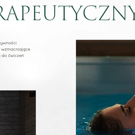
ERAPEUTYCZN
sywności
ez wzmacniające
 do ćwiczeń