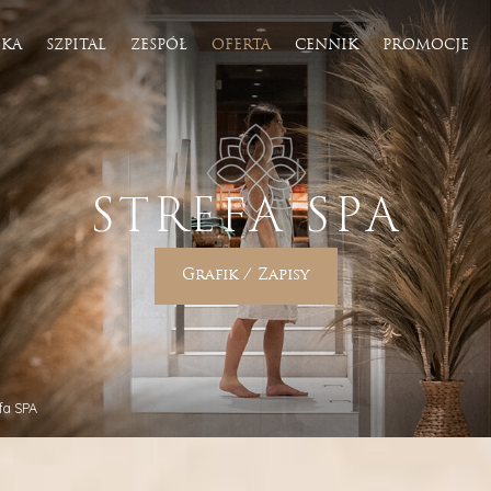
IKA
SZPITAL
ZESPÓŁ
OFERTA
CENNIK
PROMOCJE
tyka
Fizjoterapia
STREFA SPA
LASER II
Osteopatia
ja laserowa
Konsultacja fizjoterapeutyczna
 ONDA
Fizjoterapia uroginekologiczna
erzeniowa BTL X-Wave
Rehabilitacja i trening kobiet w ciąży
Grafik / Zapisy
Rehabilitacja w bólach kręgosłupa
Rehabilitacja w basenie
Rehabilitacja przedoperacyjna/poop
liza
Rehabilitacja ortopedyczna
ialuronowy
Rehabilitacja neurologiczna
otona
Rehabilitacja sportowa
fa SPA
rakcyjny Lutronic CO2
Profilaktyka i trening medyczny
apia mikroigłowa
Terapia blizn
bogatopłtykowe i fibryna