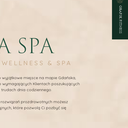
GRAFIK FITNESS
A SPA
 WELLNESS & SPA
to wyjątkowe miejsce na mapie Gdańska,
 o wymagających Klientach poszukujących
o trudach dnia codziennego.
h rozwiązań prozdrowotnych możesz
yjnych, które pozwolą Ci pozbyć się