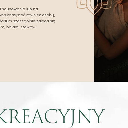
i saunowania lub na
ogą korzystać również osoby,
darium szczególnie zaleca się
em, bólami stawów
KREACYJNY