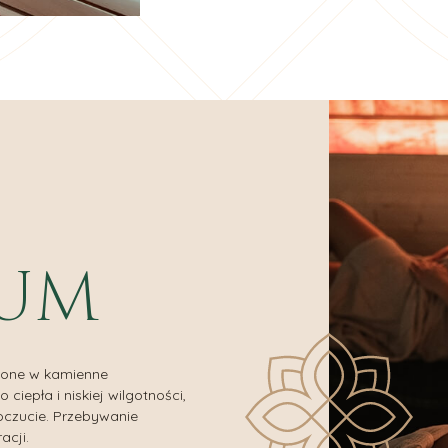
IUM
żone w kamienne
ciepła i niskiej wilgotności,
oczucie. Przebywanie
acji.