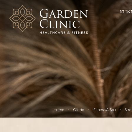
KLIN
Zdrowie
Este
Chirurgia
ICOONE 
Chirurgia plastyczna
Depilac
Chirurgia naczyniowa
Zabieg
Dermatologia
Fala ud
Diabetologia
Botoks
Ginekologia i Położnictwo
Geneo
Hipertensjologia
HIFU
Otolaryngologia
Kriolipo
Leczenie otyłości
Kwas h
Ortopedia
Laser F
Home
Oferta
Fitness & Spa
Stre
Radiologia
Laser f
Urologia / Urologia estetyczna
Mezoter
Dietetyka
Osocze 