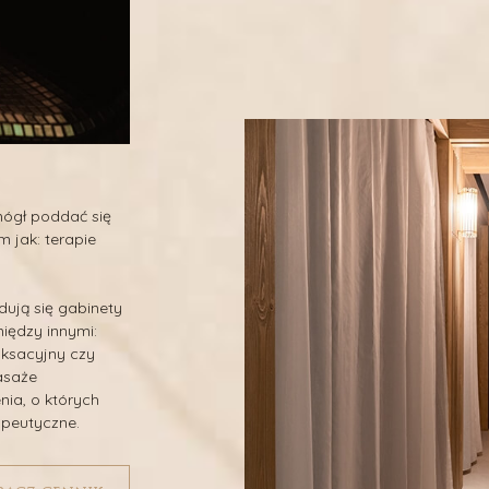
mógł poddać się
 jak: terapie
dują się gabinety
między innymi:
aksacyjny czy
asaże
nia, o których
apeutyczne.