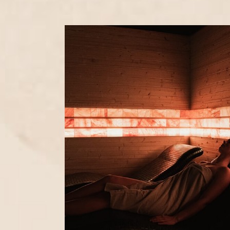
Punkt pobrań krwi
Plasma 
Neurochirurgia
Radiofr
Medycyna estetyczna
Stymula
Tropoko
Makija