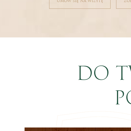
Umów się na wizytę
Zo
DO T
P