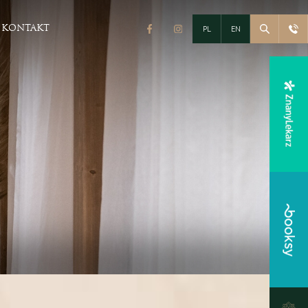
PL
EN
KONTAKT
Fitness & Spa
Siłownia i Fitness
Strefa SPA
Pakiety
eracyjna