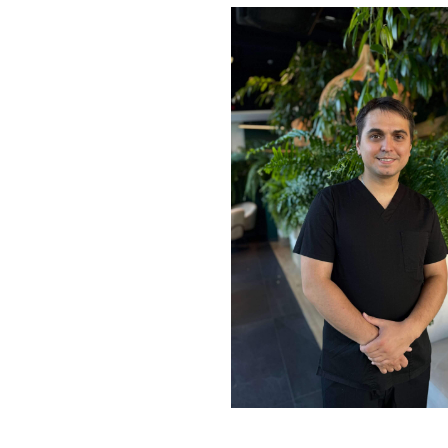
Punkt pobrań krwi
Plasma 
Neurochirurgia
Radiofr
Medycyna estetyczna
Stymula
Tropoko
Makija