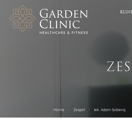
KLIN
Zdrowie
Este
Chirurgia
ICOONE 
Chirurgia plastyczna
Depilac
ZE
Chirurgia naczyniowa
Zabieg
Dermatologia
Fala ud
Diabetologia
Botoks
Ginekologia i Położnictwo
Geneo
Hipertensjologia
HIFU
Otolaryngologia
Kriolipo
Leczenie otyłości
Kwas h
Ortopedia
Laser F
Home
Zespół
lek. Adam Sobieraj
Radiologia
Laser f
Urologia / Urologia estetyczna
Mezoter
Dietetyka
Osocze 