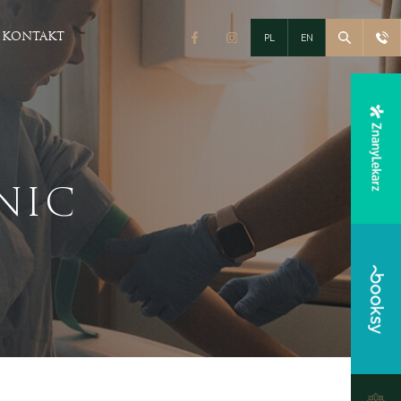
PL
EN
KONTAKT
Fitness & Spa
Siłownia i Fitness
Strefa SPA
NIC
Pakiety
eracyjna