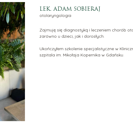
IQ
ekwencja mikroigłowa VIVACE
LEK. ADAM SOBIERAJ
tory tkankowe
otolaryngologia
lagen
ż permanentny
Zajmuję się diagnostyką i leczeniem chorób o
zarówno u dzieci, jak i dorosłych.
Ukończyłem szkolenie specjalistyczne w Klinic
szpitala im. Mikołaja Kopernika w Gdańsku.