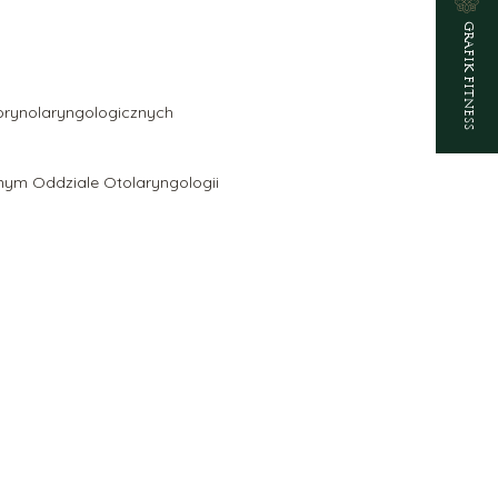
GRAFIK FITNESS
torynolaryngologicznych
znym Oddziale Otolaryngologii