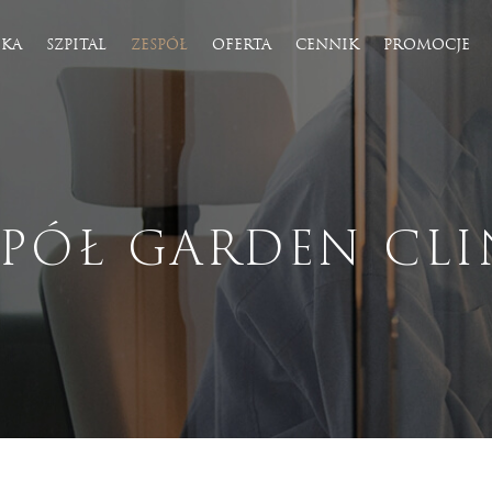
IKA
SZPITAL
ZESPÓŁ
OFERTA
CENNIK
PROMOCJE
tyka
Fizjoterapia
LASER II
Osteopatia
ja laserowa
Konsultacja fizjoterapeutyczna
SPÓŁ GARDEN CLI
 ONDA
Fizjoterapia uroginekologiczna
erzeniowa BTL X-Wave
Rehabilitacja i trening kobiet w ciąży
Rehabilitacja w bólach kręgosłupa
Rehabilitacja w basenie
Rehabilitacja przedoperacyjna/poop
liza
Rehabilitacja ortopedyczna
ialuronowy
Rehabilitacja neurologiczna
otona
Rehabilitacja sportowa
rakcyjny Lutronic CO2
Profilaktyka i trening medyczny
apia mikroigłowa
Terapia blizn
bogatopłtykowe i fibryna