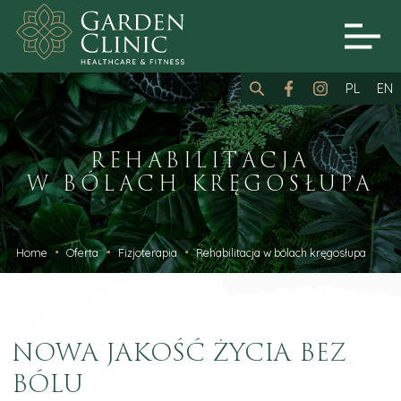
PL
EN
REHABILITACJA
W BÓLACH KRĘGOSŁUPA
Home
Oferta
Fizjoterapia
Rehabilitacja w bólach kręgosłupa
NOWA JAKOŚĆ ŻYCIA BEZ
BÓLU