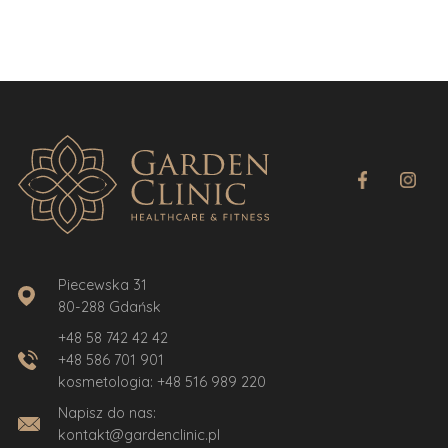
Piecewska 31
80-288 Gdańsk
+48 58 742 42 42
+48 586 701 901
kosmetologia:
+48 516 989 220
Napisz do nas:
kontakt@gardenclinic.pl