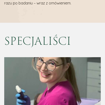
razu po badaniu – wraz z omówieniem.
SPECJALIŚCI