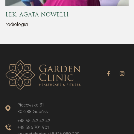
LEK. AGATA NOWELLI
radiologia
Piecewska 31
80-288 Gdańsk
+48 58 742 42 42
+48 586 701 901
kosmetologia:
+48 516 989 220