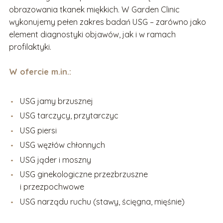
obrazowania tkanek miękkich. W Garden Clinic
wykonujemy pełen zakres badań USG – zarówno jako
element diagnostyki objawów, jak i w ramach
profilaktyki.
W ofercie m.in.:
USG jamy brzusznej
USG tarczycy, przytarczyc
USG piersi
USG węzłów chłonnych
USG jąder i moszny
USG ginekologiczne przezbrzuszne
i przezpochwowe
USG narządu ruchu (stawy, ścięgna, mięśnie)