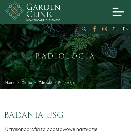
PL
EN
RADIOLOGIA
Home
Oferta
Zdrowie
Radiologia
BADANIA USG
Ultrasonografia to podstawowe narzędzie