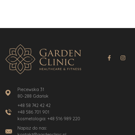
Piecewska 31
80-288 Gdańsk
+48 58 742 42 42
+48 586 701 901
kosmetologia:
+48 516 989 220
Napisz do nas:
kontakt@gardenclinic.pl