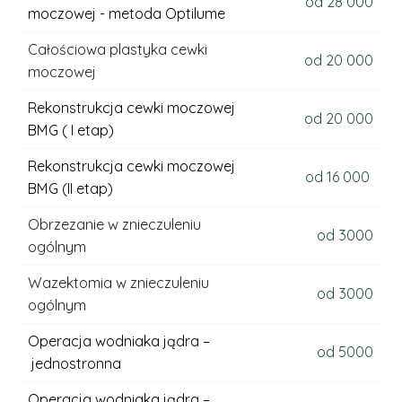
od 28 000
moczowej - metoda Optilume
Całościowa plastyka cewki
od 20 000
moczowej
Rekonstrukcja cewki moczowej
od 20 000
BMG ( I etap)
Rekonstrukcja cewki moczowej
od 16 000
BMG (II etap)
Obrzezanie w znieczuleniu
od 3000
ogólnym
Wazektomia w znieczuleniu
od 3000
ogólnym
Operacja wodniaka jądra –
od 5000
jednostronna
Operacja wodniaka jądra –