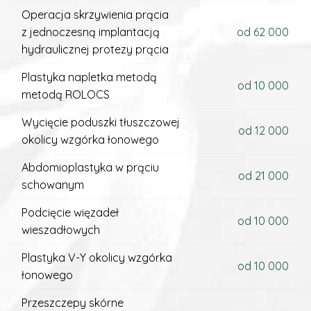
Operacja skrzywienia prącia
z jednoczesną implantacją
od 62 000
hydraulicznej protezy prącia
Plastyka napletka metodą
od 10 000
metodą ROLOCS
Wycięcie poduszki tłuszczowej
od 12 000
okolicy wzgórka łonowego
Abdomioplastyka w prąciu
od 21 000
schowanym
Podcięcie więzadeł
od 10 000
wieszadłowych
Plastyka V-Y okolicy wzgórka
od 10 000
łonowego
Przeszczepy skórne