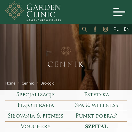
PL
EN
CENNIK
Home
Cennik
Urologia
Specjalizacje
Estetyka
Fizjoterapia
Spa & wellness
Siłownia & fitness
Punkt pobrań
Vouchery
𝐒𝐙𝐏𝐈𝐓𝐀𝐋