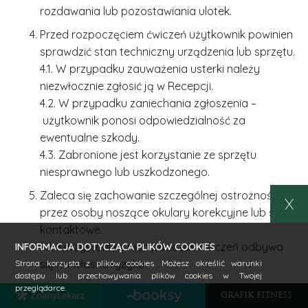
rozdawania lub pozostawiania ulotek.
Przed rozpoczęciem ćwiczeń użytkownik powinien
sprawdzić stan techniczny urządzenia lub sprzętu.
4.1. W przypadku zauważenia usterki należy
niezwłocznie zgłosić ją w Recepcji.
4.2. W przypadku zaniechania zgłoszenia –
użytkownik ponosi odpowiedzialność za
ewentualne szkody.
4.3. Zabronione jest korzystanie ze sprzętu
niesprawnego lub uszkodzonego.
Zaleca się zachowanie szczególnej ostrożności
X
przez osoby noszące okulary korekcyjne lub szkła
kontaktowe.
5.1. Korzystanie z nich podczas ćwiczeń odbywa
INFORMACJA DOTYCZĄCA PLIKÓW COOKIES
się na własne ryzyko.
Strona korzysta z plików cookies. Możesz określić warunki
dostępu lub przechowywania plików cookies w Twojej
Spółka nie ponosi odpowiedzialności za:
przeglądarce.
GRAFIK FITNESS
6.1. Skutki używania sprzętu niezgodnie z jego