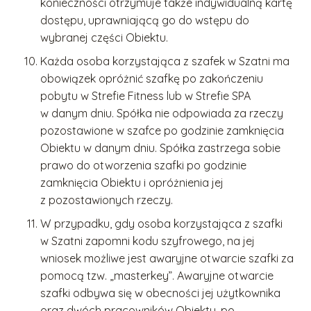
konieczności otrzymuje także indywidualną kartę
dostępu, uprawniającą go do wstępu do
wybranej części Obiektu.
Każda osoba korzystająca z szafek w Szatni ma
obowiązek opróżnić szafkę po zakończeniu
pobytu w Strefie Fitness lub w Strefie SPA
w danym dniu. Spółka nie odpowiada za rzeczy
pozostawione w szafce po godzinie zamknięcia
Obiektu w danym dniu. Spółka zastrzega sobie
prawo do otworzenia szafki po godzinie
zamknięcia Obiektu i opróżnienia jej
z pozostawionych rzeczy.
W przypadku, gdy osoba korzystająca z szafki
w Szatni zapomni kodu szyfrowego, na jej
wniosek możliwe jest awaryjne otwarcie szafki za
pomocą tzw. „masterkey”. Awaryjne otwarcie
szafki odbywa się w obecności jej użytkownika
oraz dwóch pracowników Obiektu, po