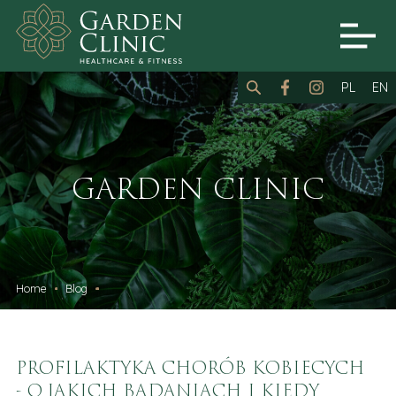
PL
EN
GARDEN CLINIC
Home
Blog
PROFILAKTYKA CHORÓB KOBIECYCH
- O JAKICH BADANIACH I KIEDY