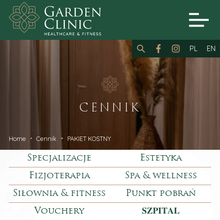
PL
EN
CENNIK
Home
Cennik
PAKIET KOSTNY
Specjalizacje
Estetyka
Fizjoterapia
Spa & wellness
Siłownia & fitness
Punkt pobrań
Vouchery
𝐒𝐙𝐏𝐈𝐓𝐀𝐋