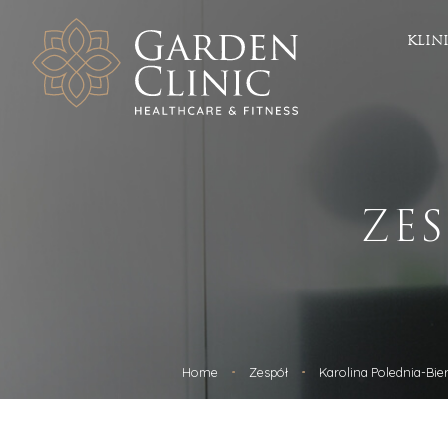
KLIN
Zdrowie
Este
Chirurgia
ICOONE 
Chirurgia plastyczna
Depilac
ZE
Chirurgia naczyniowa
Zabieg
Dermatologia
Fala ud
Diabetologia
Botoks
Ginekologia i Położnictwo
Geneo
Hipertensjologia
HIFU
Otolaryngologia
Kriolipo
Leczenie otyłości
Kwas h
Ortopedia
Laser F
Home
Zespół
Karolina Polednia-Bie
Radiologia
Laser f
Urologia / Urologia estetyczna
Mezoter
Dietetyka
Osocze 