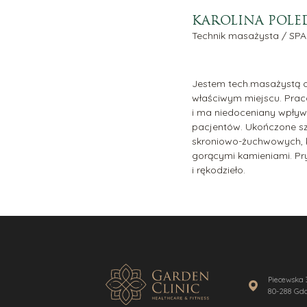
Punkt pobrań krwi
Plasma 
Neurochirurgia
Radiofr
KAROLINA POLE
Medycyna estetyczna
Stymula
Technik masażysta / SPA
Tropoko
Makija
Jestem tech.masażystą od
właściwym miejscu. Praca
i ma niedoceniany wpływ
pacjentów. Ukończone sz
skroniowo-żuchwowych, kin
gorącymi kamieniami. Pry
i rękodzieło.
Piecewska 
80-288 Gd