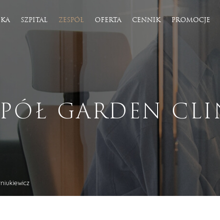
IKA
SZPITAL
ZESPÓŁ
OFERTA
CENNIK
PROMOCJE
tyka
Fizjoterapia
LASER II
Osteopatia
ja laserowa
Konsultacja fizjoterapeutyczna
SPÓŁ GARDEN CLI
 ONDA
Fizjoterapia uroginekologiczna
erzeniowa BTL X-Wave
Rehabilitacja i trening kobiet w ciąży
Rehabilitacja w bólach kręgosłupa
Rehabilitacja w basenie
Rehabilitacja przedoperacyjna/poop
liza
Rehabilitacja ortopedyczna
ialuronowy
Rehabilitacja neurologiczna
otona
Rehabilitacja sportowa
rniukiewicz
rakcyjny Lutronic CO2
Profilaktyka i trening medyczny
apia mikroigłowa
Terapia blizn
bogatopłtykowe i fibryna