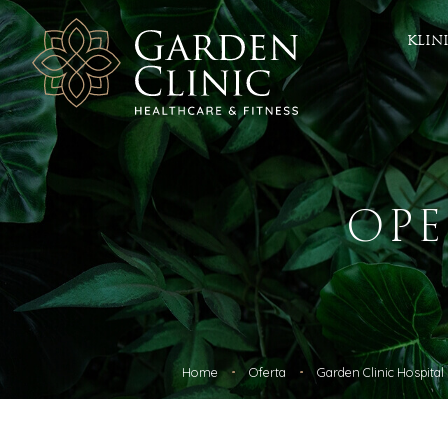
KLIN
Zdrowie
Este
Chirurgia
ICOONE 
Chirurgia plastyczna
Depilac
OP
Chirurgia naczyniowa
Zabieg
Dermatologia
Fala ud
Diabetologia
Botoks
Ginekologia i Położnictwo
Geneo
Hipertensjologia
HIFU
Otolaryngologia
Kriolipo
Leczenie otyłości
Kwas h
Ortopedia
Laser F
Home
Oferta
Garden Clinic Hospital
Radiologia
Laser f
Urologia / Urologia estetyczna
Mezoter
Dietetyka
Osocze 