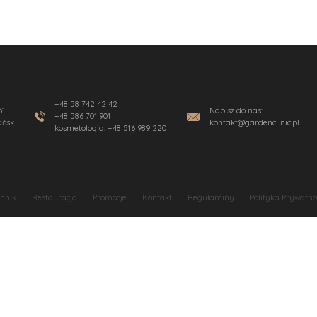
IQ
ekwencja mikroigłowa VIVACE
tory tkankowe
lagen
ż permanentny
+48 58 742 42 42
31
Napisz do nas:
+48 586 701 901
ańsk
kontakt@gardenclinic.pl
kosmetologia:
+48 516 989 220
nnik
Restauracja
Promocje
Kontakt
Regulaminy
Polityka Prywatno