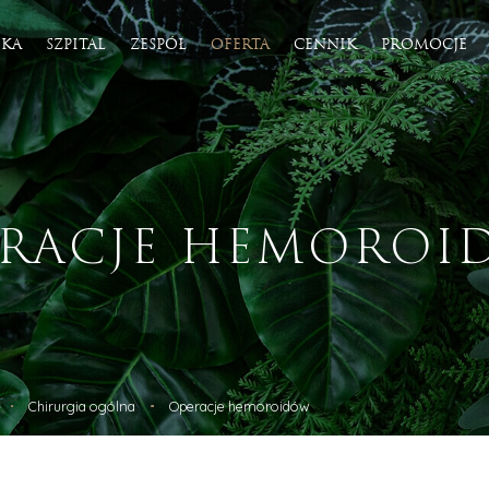
IKA
SZPITAL
ZESPÓŁ
OFERTA
CENNIK
PROMOCJE
tyka
Fizjoterapia
LASER II
Osteopatia
ja laserowa
Konsultacja fizjoterapeutyczna
ERACJE HEMOROI
 ONDA
Fizjoterapia uroginekologiczna
erzeniowa BTL X-Wave
Rehabilitacja i trening kobiet w ciąży
Rehabilitacja w bólach kręgosłupa
Rehabilitacja w basenie
Rehabilitacja przedoperacyjna/poop
liza
Rehabilitacja ortopedyczna
ialuronowy
Rehabilitacja neurologiczna
otona
Rehabilitacja sportowa
Chirurgia ogólna
Operacje hemoroidów
rakcyjny Lutronic CO2
Profilaktyka i trening medyczny
apia mikroigłowa
Terapia blizn
bogatopłtykowe i fibryna