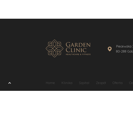
Punkt pobrań krwi
Plasma 
Neurochirurgia
Radiofr
Medycyna estetyczna
Stymula
Tropoko
Makija
Piecewska 
80-288 Gd
Home
Klinika
Szpital
Zespół
Oferta
Ce