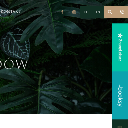
PL
EN
KONTAKT
Fitness & Spa
Siłownia i Fitness
Strefa SPA
DÓW
Pakiety
eracyjna