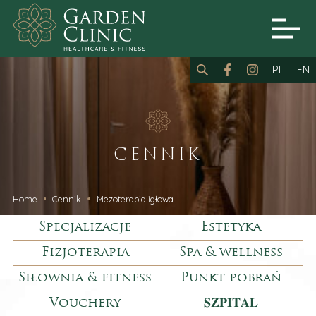
PL
EN
CENNIK
Home
Cennik
Mezoterapia igłowa
Specjalizacje
Estetyka
Fizjoterapia
Spa & wellness
Siłownia & fitness
Punkt pobrań
Vouchery
𝐒𝐙𝐏𝐈𝐓𝐀𝐋