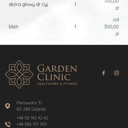
700,00
skóra głowy dr cyj
1
zł
od
blizn
1
300,00
zł
Piecewska 31
80-288 Gdańsk
+48 58 742 42 42
+48 586 701 901