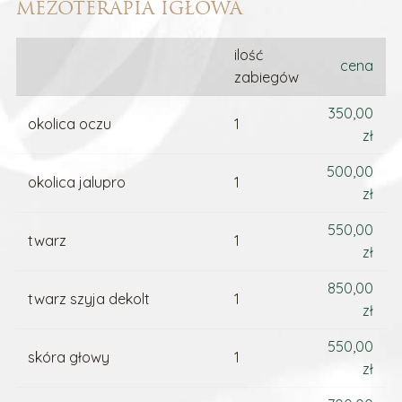
MEZOTERAPIA IGŁOWA
ilość
cena
zabiegów
350,00
okolica oczu
1
zł
500,00
okolica jalupro
1
zł
550,00
twarz
1
zł
850,00
twarz szyja dekolt
1
zł
550,00
skóra głowy
1
zł