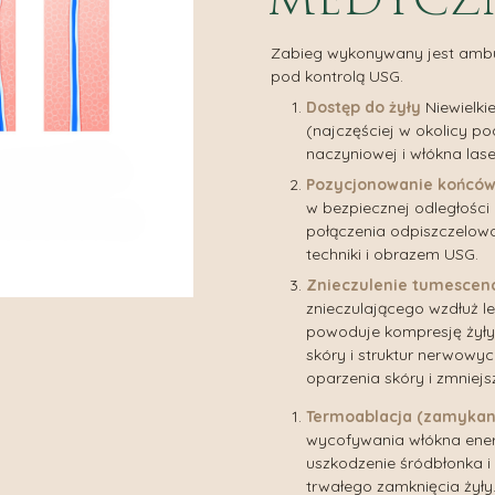
Zabieg wykonywany jest ambu
pod kontrolą USG.
Dostęp do żyły
Niewielkie
(najczęściej w okolicy p
naczyniowej i włókna las
Pozycjonowanie końców
w bezpiecznej odległości 
połączenia odpiszczelow
techniki i obrazem USG.
Znieczulenie tumescen
znieczulającego wzdłuż le
powoduje kompresję żyły 
skóry i struktur nerwowy
oparzenia skóry i zmniej
Termoablacja (zamykani
wycofywania włókna ener
uszkodzenie śródbłonka i
trwałego zamknięcia żyły