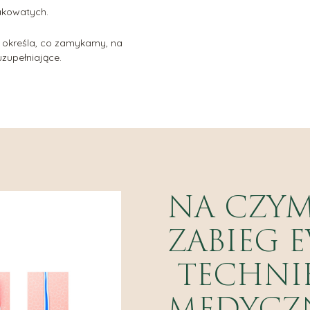
akowatych.
 określa, co zamykamy, na
uzupełniające.
NA CZYM
ZABIEG E
TECHNI
MEDYCZ