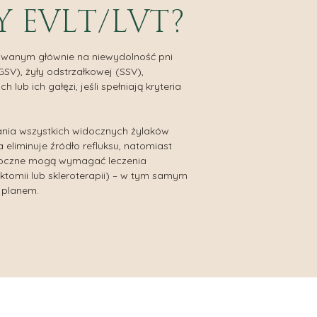
Y EVLT/LVT?
rowanym głównie na niewydolność pni
GSV), żyły odstrzałkowej (SSV),
lub ich gałęzi, jeśli spełniają kryteria
ania wszystkich widocznych żylaków
 eliminuje źródło refluksu, natomiast
 boczne mogą wymagać leczenia
ektomii lub skleroterapii) – w tym samym
 planem.