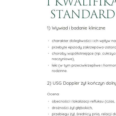
I KWALIFIKA
STANDARD
1) Wywiad i badanie kliniczne
charakter dolegliwości i ich wpływ n
przebyte epizody zakrzepowo-zatorow
choroby współistniejące (np. cukrzy
naczyniowe),
leki (w tym przeciwkrzepliwe i hormon
rodzinne.
2) USG Doppler żył kończyn doln
Ocena:
obecności i lokalizacji refluksu (czas
drożności żył głębokich,
przebiegu żył, średnicy pnia, relacji d