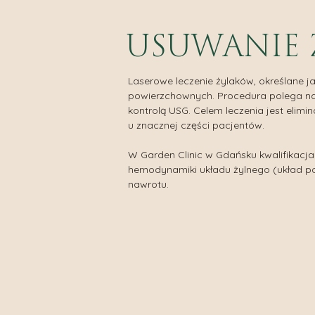
Punkt pobrań krwi
Plasma 
Neurochirurgia
Radiofr
USUWANIE
Medycyna estetyczna
Stymula
Tropoko
Makija
Laserowe leczenie żylaków, określane j
powierzchownych. Procedura polega na 
kontrolą USG. Celem leczenia jest elim
u znacznej części pacjentów.
W Garden Clinic w Gdańsku kwalifikacja
hemodynamiki układu żylnego (układ po
nawrotu.