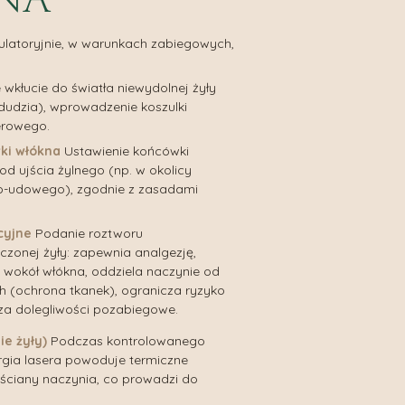
latoryjnie, w warunkach zabiegowych,
 wkłucie do światła niewydolnej żyły
odudzia), wprowadzenie koszulki
erowego.
ki włókna
Ustawienie końcówki
od ujścia żylnego (np. w okolicy
o-udowego), zgodnie z zasadami
cyjne
Podanie roztworu
czonej żyły: zapewnia analgezję,
wokół włókna, oddziela naczynie od
ch (ochrona tkanek), ogranicza ryzyko
sza dolegliwości pozabiegowe.
e żyły)
Podczas kontrolowanego
gia lasera powoduje termiczne
 ściany naczynia, co prowadzi do
.