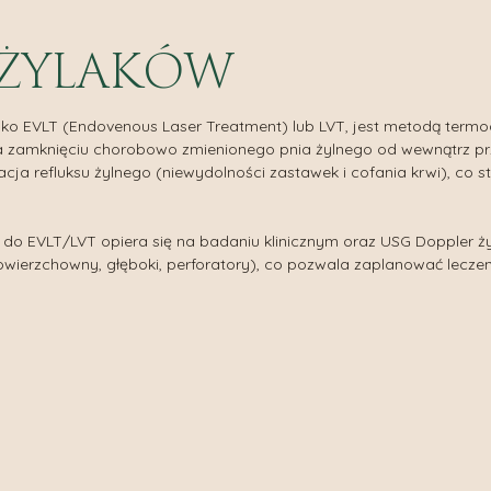
IQ
ekwencja mikroigłowa VIVACE
 ŻYLAKÓW
tory tkankowe
lagen
ż permanentny
ako EVLT (Endovenous Laser Treatment) lub LVT, jest metodą termo
zamknięciu chorobowo zmienionego pnia żylnego od wewnątrz przy 
inacja refluksu żylnego (niewydolności zastawek i cofania krwi), c
 do EVLT/LVT opiera się na badaniu klinicznym oraz USG Doppler ż
wierzchowny, głęboki, perforatory), co pozwala zaplanować leczen