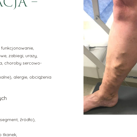
CJA –
a funkcjonowanie,
e, zabiegi, urazy,
ca, choroby sercowo-
alne), alergie, obciążenia
ych
, segment, źródło),
o tkanek,