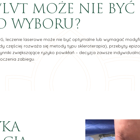
/LVT MOŻE NIE BY
O WYBORU?
G, leczenie laserowe może nie być optymalne lub wymagać modyfikacj
y częściej rozważa się metody typu skleroterapia), przebyty epizo
zynniki zwiększające ryzyko powikłań – decyzja zawsze indywidualn
oczenia zabiegu.
YKA