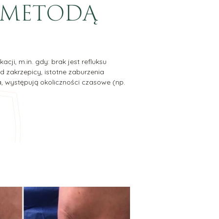
Ć METODĄ
i, m.in. gdy: brak jest refluksu
d zakrzepicy, istotne zaburzenia
a, występują okoliczności czasowe (np.