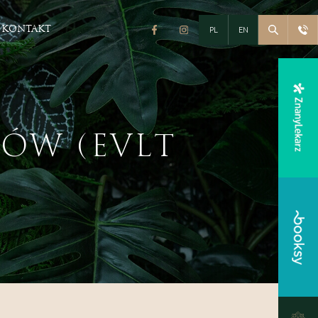
PL
EN
KONTAKT
Fitness & Spa
Siłownia i Fitness
KÓW (EVLT
Strefa SPA
Pakiety
eracyjna