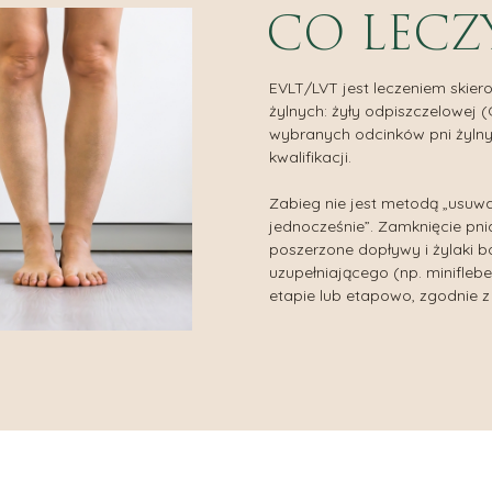
CO LECZ
EVLT/LVT jest leczeniem skie
żylnych: żyły odpiszczelowej (
wybranych odcinków pni żylnych 
kwalifikacji.
Zabieg nie jest metodą „usuw
jednocześnie”. Zamknięcie pnia
poszerzone dopływy i żylaki
uzupełniającego (np. minifleb
etapie lub etapowo, zgodnie z