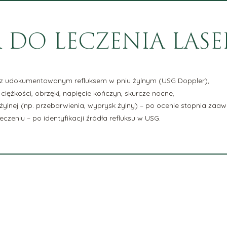
 DO LECZENIA LA
 z udokumentowanym refluksem w pniu żylnym (USG Doppler),
 ciężkości, obrzęki, napięcie kończyn, skurcze nocne,
ylnej (np. przebarwienia, wyprysk żylny) – po ocenie stopnia zaa
zeniu – po identyfikacji źródła refluksu w USG.