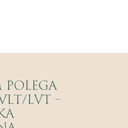
 POLEGA
VLT/LVT –
KA
NA