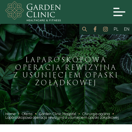
PL
EN
LAPAROSKOPOWA
OPERACJA REWIZYJNA
Z USUNIĘCIEM OPASKI
ŻOŁĄDKOWEJ
Home
Oferta
Garden Clinic Hospital
Chirurgia ogólna
Laparoskopowa operacja rewizyjna z usunięciem opaski żołądkowej