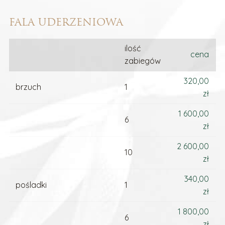
FALA UDERZENIOWA
ilość
cena
zabiegów
320,00
brzuch
1
zł
1 600,00
6
zł
2 600,00
10
zł
340,00
pośladki
1
zł
1 800,00
6
zł