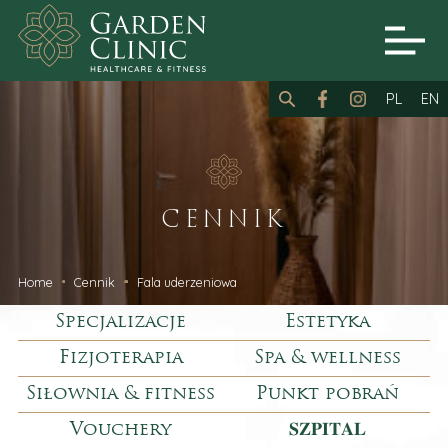
PL
EN
CENNIK
Home
Cennik
Fala uderzeniowa
Specjalizacje
Estetyka
Fizjoterapia
Spa & wellness
Siłownia & fitness
Punkt pobrań
Vouchery
𝐒𝐙𝐏𝐈𝐓𝐀𝐋