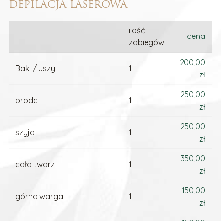
DEPILACJA LASEROWA
ilość
cena
zabiegów
200,00
Baki / uszy
1
zł
250,00
broda
1
zł
250,00
szyja
1
zł
350,00
cała twarz
1
zł
150,00
górna warga
1
zł