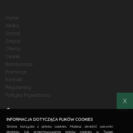
Home
Klinika
Szpital
Zespół
Oferta
Cennik
Restauracja
Promocje
Kontakt
Regulaminy
Polityka Prywatności
X
INFORMACJA DOTYCZĄCA PLIKÓW COOKIES
Strona korzysta z plików cookies. Możesz określić warunki
dostępu lub przechowywania plików cookies w Twojej