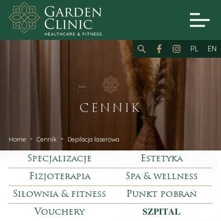
PL
EN
CENNIK
Home
Cennik
Depilacja laserowa
Specjalizacje
Estetyka
Fizjoterapia
Spa & wellness
Siłownia & fitness
Punkt pobrań
Vouchery
𝐒𝐙𝐏𝐈𝐓𝐀𝐋