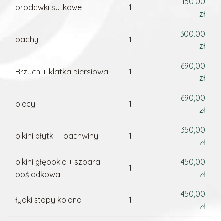
150,00
brodawki sutkowe
1
zł
300,00
pachy
1
zł
690,00
Brzuch + klatka piersiowa
1
zł
690,00
plecy
1
zł
350,00
bikini płytki + pachwiny
1
zł
bikini głębokie + szpara
450,00
1
pośladkowa
zł
450,00
łydki stopy kolana
1
zł