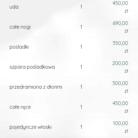
450,00
uda
1
zł
690,00
całe nogi
1
zł
350,00
pośladki
1
zł
200,00
szpara pośladkowa
1
zł
300,00
przedramiona z dłońmi
1
zł
450,00
całe ręce
1
zł
100,00
pojedyncze włoski
1
zł