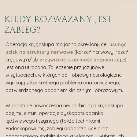
KIEDY ROZWAŻANY JEST
ZABIEG?
Operacja kręgosłupa ma jasno określony cel:
usunąć
ucisk na struktury nerwowe
(korzeń nerwowy, rdzeń
kręgowy) i/lub
przywrócić stabilność segmentu
, jeśli
jest ona utracona. To leczenie przyczynowe
w sytuacjach, w których ból i objawy neurologiczne
wynikają z konkretnego problemu anatomicznego,
potwierdzonego badaniem klinicznym i obrazowym.
W praktyce nowoczesna neurochirurgia kręgosłupa
obejmuje m.in. operacje dyskopatii odcinka
lędźwiowego i szyjnego (także technikami
endoskopowymi), zabiegi odbarczające oraz
odbarczająco-stabilizujące, a w leczeniu wybranych