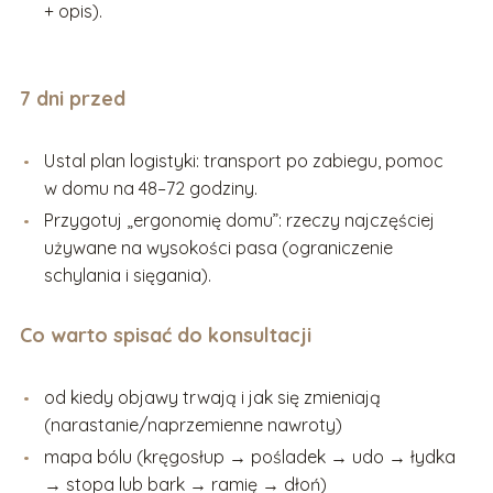
+ opis).
7 dni przed
Ustal plan logistyki: transport po zabiegu, pomoc
w domu na 48–72 godziny.
Przygotuj „ergonomię domu”: rzeczy najczęściej
używane na wysokości pasa (ograniczenie
schylania i sięgania).
Co warto spisać do konsultacji
od kiedy objawy trwają i jak się zmieniają
(narastanie/naprzemienne nawroty)
mapa bólu (kręgosłup → pośladek → udo → łydka
→ stopa lub bark → ramię → dłoń)